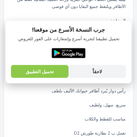
الأظافر ويلتقط جميع البقايا دون أي فوضى.
الميزات:
جرب النسخة الأسرع من موقعنا!
محرك هادئ
تحميل تطبيقنا لتجربة أسرع وإشعارات على الفور للعروض.
يُحبس البقايا
لاسلكي
لاحقاً
تحميل التطبيق
لا يُشقّق أو يُقطّع أو يُكسر الأظافر
رأس دوار يُبرد أظافر حيوانك الأليف بلطف
سريع، سهل، ولطيف
مناسب للقطط والكلاب
تعمل ب 2 بطارية طورش D2