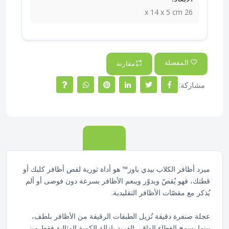
26 x 14 x 5 cm
المفضلة
مقارنة
مشاركة:
الوصف
مبرد أظافر الكلاب بيدي باوز™ هو أداة ثورية لقص أظافر كلبك أو
قطتك، فهو يُقصّ ويدوّر وينعم الأظافر بسرعة دون فوضى أو ألم
يُذكر مع مقصّات الأظافر التقليدية.
عجلة صنفرة دقيقة تُزيل الطبقات الرقيقة من الأظافر بلطف،
بينما يسمح الغطاء الواقي الفريد بإزالة الكمية المثالية فقط من