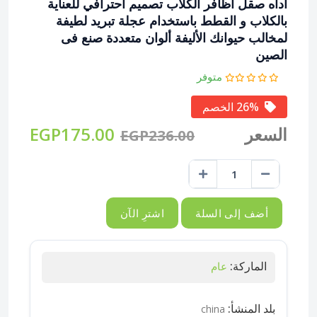
أداه صقل أظافر الكلاب تصميم أحترافي للعناية
بالكلاب و القطط باستخدام عجلة تبريد لطيفة
لمخالب حيوانك الأليفة ألوان متعددة صنع فى
الصين
متوفر
26% الخصم
السعر
EGP175.00
EGP236.00
أضف إلى السلة
اشترِ الآن
الماركة:
عام
بلد المنشأ:
china