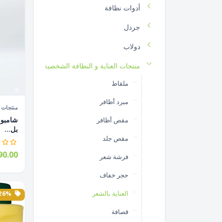
أدوات نظافة
جردل
دولاب
منتجات العناية و النظافة الشخصية
ملقاط
مبرد أظافر
منتجات ا
مقص أظافر
بل...
مقص جلد
0.00
فرشة شعر
حجر خفاف
العناية بالشعر
26% الخصم
قصافة