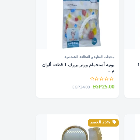
منتجات العناية و النظافة الشخصية
بونية أستحمام ووتر بروف × دانتيل 1
بونية أستحمام ووتر بروف 1 قطعة ألوان
م...
EGP25.00
EGP34.00
26% الخصم