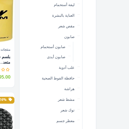
ليفة أستحمام
العناية بالبشرة
مقص شعر
صابون
صابون أستحمام
منتجات ا
صابون أيدى
متعد...
علب أدوية
5.00
حافظة الفوط الصحية
هراشة
مشط شعر
26% الخصم
توك شعر
معطر جسم