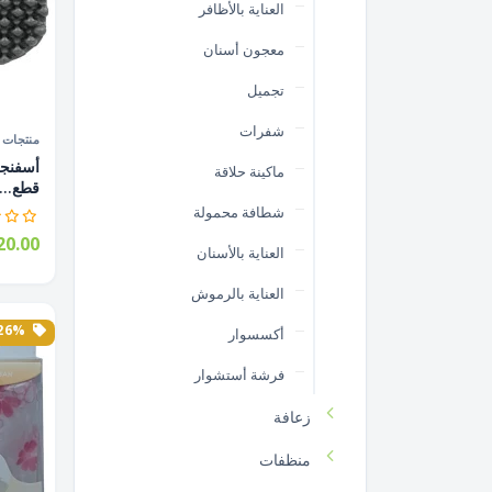
العناية بالأظافر
معجون أسنان
تجميل
شفرات
منتجات ا
ماكينة حلاقة
قطع...
شطافة محمولة
0.00
العناية بالأسنان
العناية بالرموش
26% الخصم
أكسسوار
فرشة أستشوار
زعافة
منظفات