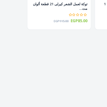
بكرة هواء لأستشوار للشعر الكيرلى 1
توكة لعمل الشعر كيرلى 21 قطعة ألوان
مت...
EGP85.00
EGP115.00