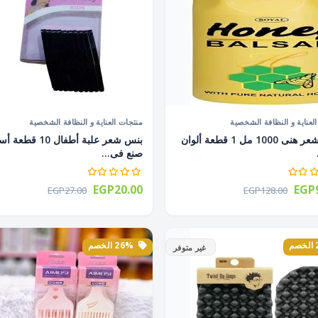
لعناية و النظافة الشخصية
منتجات العناية و النظافة الشخصية
بلسم شعر هنى 1000 مل 1 قطعة ألوان
بنس شعر علبة أطفال 10 قطع
صنع فى...
EGP20.00
EGP9
EGP27.00
EGP128.00
26% الخصم
غير متوفر