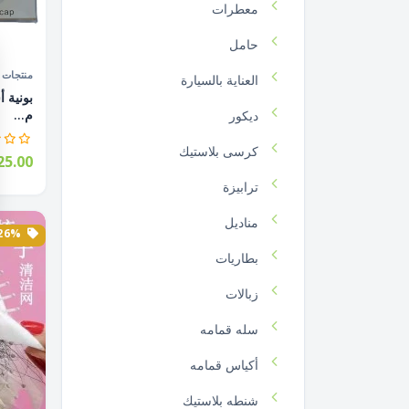
معطرات
حامل
منتجات ا
العناية بالسيارة
م...
ديكور
كرسى بلاستيك
5.00
ترابيزة
مناديل
26% الخصم
بطاريات
زبالات
سله قمامه
أكياس قمامه
شنطه بلاستيك