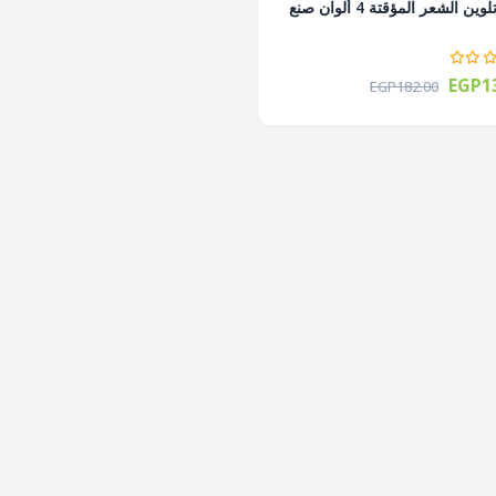
صبغة تلوين الشعر المؤقتة 4 ألوان صنع
EGP13
EGP182.00