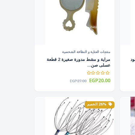
منتجات العناية و النظافة الشخصية
ة أسود
مراية و مشط مدورة صغيرة 2 قطعة
عسلى صن...
EGP20.00
EGP27.00
26% الخصم