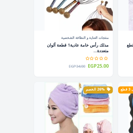
منتجات العناية و النظافة الشخصية
لاستيك شوكة طقم 6 قطع
مدلك رأس خامة عادية1 قطعة ألوان
متعددة...
EGP25.00
EGP34.00
طع
26% الخصم