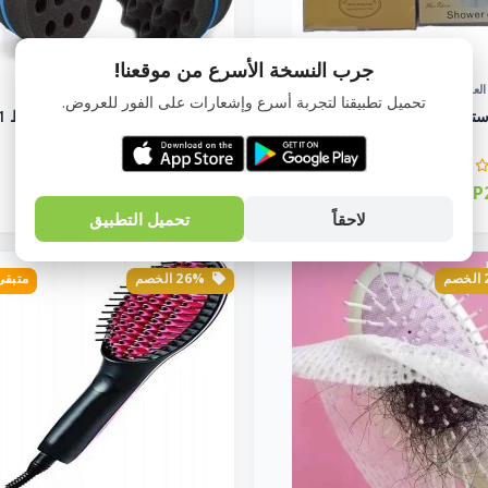
جرب النسخة الأسرع من موقعنا!
لعناية و النظافة الشخصية
منتجات العناية و النظافة الشخصية
تحميل تطبيقنا لتجربة أسرع وإشعارات على الفور للعروض.
بونية أستحمام ووتر بروف 1 قطعة ألوان
أسفنجة الشعر الكيرل
قطعة أس...
EGP65.00
EGP2
EGP88.00
EGP34.00
لاحقاً
تحميل التطبيق
26% الخصم
متبقى 1 ق