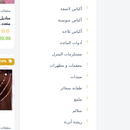
أكياس لاصقة
منتجات ا
أكياس سوستة
متعدد..
أكياس ثلاجه
0.00
أدوات المائده
مستلزمات المنزل
26% الخصم
معقمات و مطهرات
مبيدات
طفاية سجائر
ملمع
سلالم
ريشة أتربة
منتجات ا