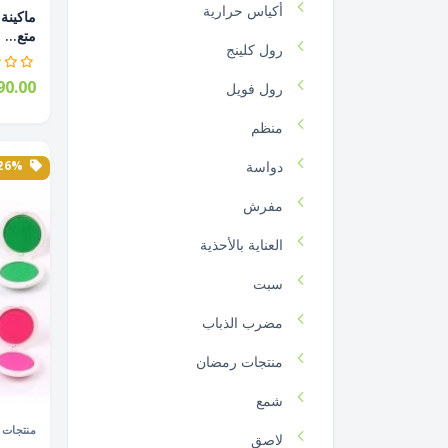
أكياس حرارية
متع...
رول كلينج
0.00
رول فويل
منظم
26% الخصم
دواسة
مفرش
العناية بالأحذية
سبت
مضرب الذباب
منتجات رمضان
شمع
منتجات ا
لاصق