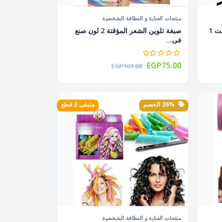
منتجات العناية و النظافة الشخصية
مكواة شعر فرشة 55 واط 240 فولت 1
صبغة تلوين الشعر المؤقتة 2 لون صنع
فى...
EGP75.00
EGP101.00
26% الخصم
متبقى 2 قطع
منتجات العناية و النظافة الشخصية