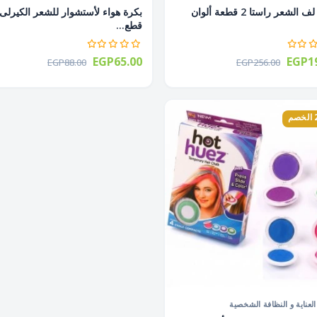
ماكينة لف الشعر راستا 2 قطعة ألوان
قطع...
EGP65.00
EGP19
EGP88.00
EGP256.00
لعناية و النظافة الشخصية