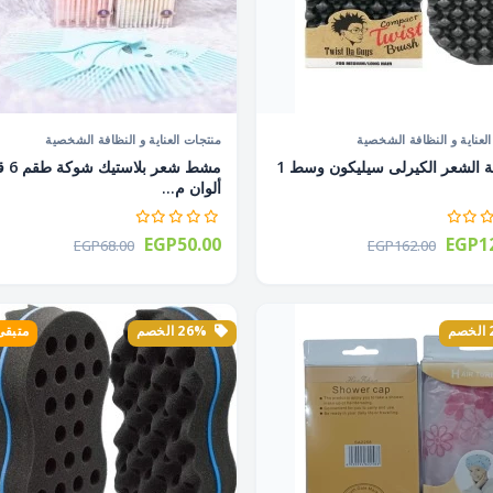
لعناية و النظافة الشخصية
منتجات العناية و النظافة الشخصية
أسفنجة الشعر الكيرلى سيليكون وسط 1
مشط شعر ب
ألوان م...
EGP50.00
EGP12
EGP68.00
EGP162.00
26% الخصم
متبقى 3 ق