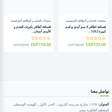
منتجات العناية و النظافة الشخصية
منتجات العناية و النظافة الشخصية
قصافة اظافر 8 سم أيدى و قدم
قصافة أظافر بكيرف للقدم و
كبيرة 1052...
الأيدى أستان...
EGP150.00
EGP135.00
EGP202.00
EGP182.00
تواصل معنا
العنوان:
١١٢٥ شارع مدرسه البارون , الحى الأول , الهضبة الوسطى
المقطم القاهرة مصر