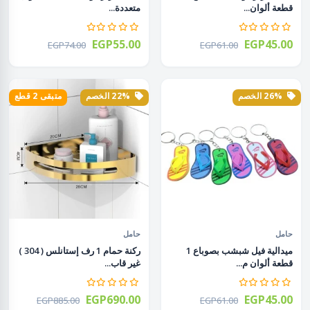
قطعة ألوان...
متعددة...
EGP55.00
EGP45.00
EGP74.00
EGP61.00
26% الخصم
22% الخصم
متبقى 2 قطع
حامل
حامل
ميدالية فيل شبشب بصوباع 1
ركنة حمام 1 رف إستانلس ( 304 )
قطعة ألوان م...
غير قاب...
EGP690.00
EGP45.00
EGP885.00
EGP61.00