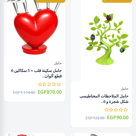
حامل
حامل سكينة قلب + 5 سكاكين 6
قطع ألوان...
حامل
EGP870.00
EGP1,174.00
حامل الملاحظات المغناطيسى
شكل شجرة و 6...
EGP90.00
EGP122.00