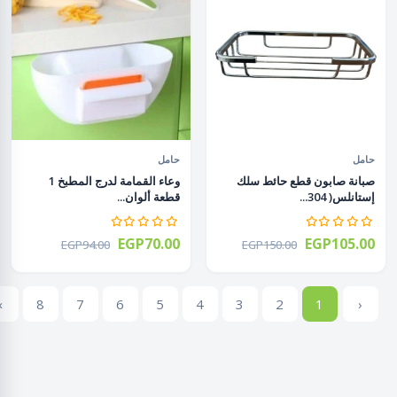
حامل
حامل
صبانة صابون قطع حائط سلك
وعاء القمامة لدرج المطبخ 1
إستانلس( 304...
قطعة ألوان...
EGP70.00
EGP105.00
EGP94.00
EGP150.00
›
8
7
6
5
4
3
2
1
‹