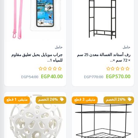
حامل
حامل
رف أستاند الغسالة معدن 25 سم
جراب موبايل بحبل تعليق مقاوم
× 72 سم ×...
للمياه 1...
EGP40.00
EGP570.00
EGP54.00
EGP770.00
26% الخصم
متبقى 3 قطع
26% الخصم
متبقى 1 قطع