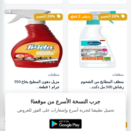
26% الخصم
متبقى 2 قطع
26% الخصم
منظفات
منظفات
منظف المطابخ من الشحوم
مزيل دهون المطبخ بخاخ 550
رشاش 500 مل دكت...
جرام 1 قطعة...
جرب النسخة الأسرع من موقعنا!
EGP75.00
EGP535.00
EGP101.00
EGP722.00
تحميل تطبيقنا لتجربة أسرع وإشعارات على الفور للعروض.
26% الخصم
26% الخصم