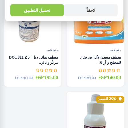
لاحقاً
تحميل التطبيق
منظفات
منظفات
منظف متعدد الأغراض بخاخ
منظف سائل دبل زد DOUBLE Z
للمطبخ و أزالة...
مركّز وعالي...
EGP195.00
EGP140.00
EGP263.00
EGP189.00
29% الخصم