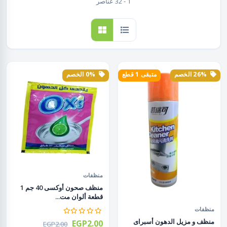
1 - 32 عناصر
26% الخصم
متبقى 1 قطع
0% الخصم
منظفات
منظف صحون أوكسى 40 جم 1
قطعة ألوان مت...
منظفات
منظف و مزيل الدهون أسبراى
EGP2.00
EGP2.00