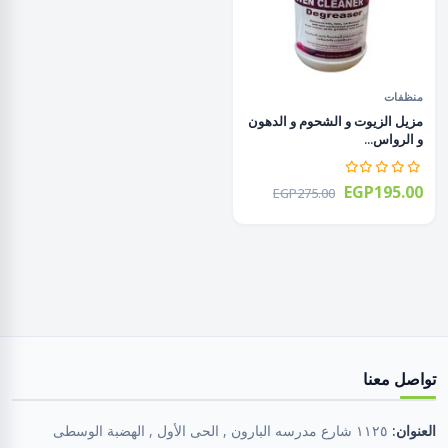
منظفات
مزيل الزيوت و الشحوم و الدهون
و الرواس...
EGP195.00
EGP275.00
تواصل معنا
العنوان:
١١٢٥ شارع مدرسه البارون , الحى الأول , الهضبة الوسطى