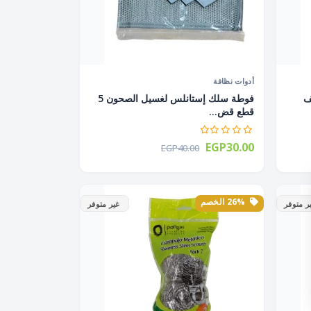
أدوات نظافة
ف
فوطة سلك إستانلس لغسيل الصحون 5
قطع قض...
EGP30.00
EGP40.00
26% الخصم
ر متوفر
غير متوفر