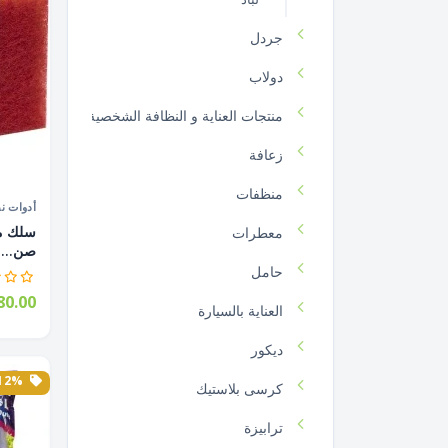
جردل
دولاب
منتجات العناية و النظافة الشخصية
زعافة
منظفات
أدوات ن
معطرات
صن...
حامل
0.00
العناية بالسيارة
ديكور
12% الخصم
كرسى بلاستيك
ترابيزة