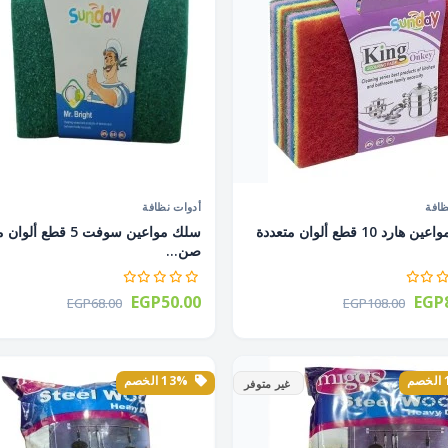
ظافة
أدوات نظافة
سلك مواعين هارد 10 قطع ألوان متعددة
سلك مواعين سوفت 5 قطع أ
صن...
EGP50.00
EGP8
EGP68.00
EGP108.00
13% الخصم
غير متوفر