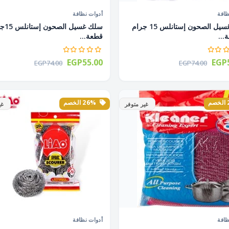
ظافة
أدوات نظافة
سلك غسيل الصحون إستانلس 15 جرام
قطعة...
EGP55.00
EGP5
EGP74.00
EGP74.00
26% الخصم
غير متوفر
غي
ظافة
أدوات نظافة