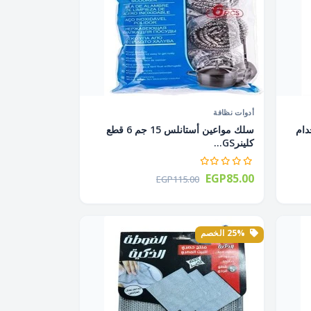
أدوات نظافة
دام
سلك مواعين أستانلس 15 جم 6 قطع
كلينرGS...
EGP85.00
EGP115.00
25% الخصم