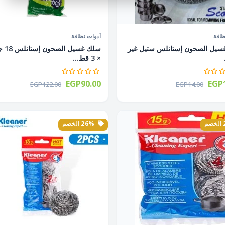
ظافة
أدوات نظافة
يل الصحون إستانلس ستيل غير
سلك غسيل 
× 3 قط...
EGP90.00
EGP1
EGP122.00
EGP14.00
26% الخصم