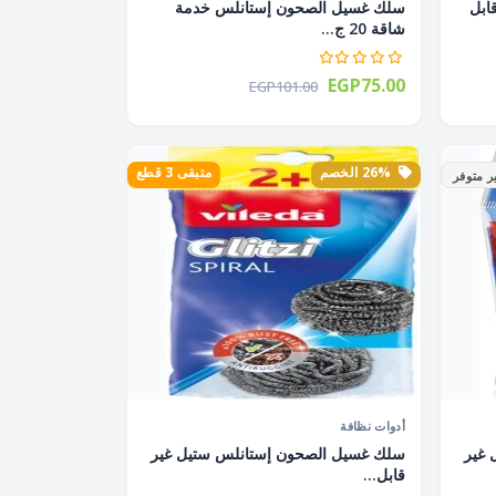
ابل
سلك غسيل الصحون إستانلس خدمة
شاقة 20 ج...
EGP75.00
EGP101.00
26% الخصم
متبقى 3 قطع
ر متوفر
أدوات نظافة
 غير
سلك غسيل الصحون إستانلس ستيل غير
قابل...