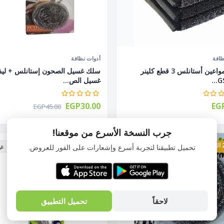
ظافة
أدوات نظافة
سلك مواعين أستانلس 3 قطع كلينر
سلك غسيل الصحون إستانلس + لي
GS
غسيل الص...
EGP30.00
EG
EGP45.00
جرب النسخة الأسرع من موقعنا!
26% الخصم
تحميل تطبيقنا لتجربة أسرع وإشعارات على الفور للعروض.
غي
لاحقاً
تحميل التطبيق