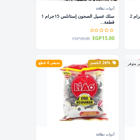
أدوات نظافة
سلك غسيل الصحون إستانلس 15جرام 2
سلك غسيل الصحون إستانلس 15جرام 1
قطعة...
EGP15.00
EGP20.00
26% الخصم
متبقى 4 قطع
ر متوفر
أدوات نظافة