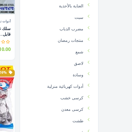
العناية بالأحذية
سبت
أدوات ن
سلك غس
مضرب الذباب
قابل...
منتجات رمضان
0.00
شمع
لاصق
26% الخصم
وسادة
أدوات كهربائية منزلية
كرسى خشب
كرسى معدن
طشت