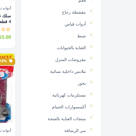
فحم
أدوات ن
مقشطة زجاج
4 قطعة...
أدوات قياس
شنط
5.00
العناية بالحيوانات
مفروشات المنزل
26% الخصم
ملابس داخلية نسائية
بخور
مستلزمات كهربائية
أكسسوارات الحمام
منتجات العناية بالصحة
سر الرشاقة
أدوات ن