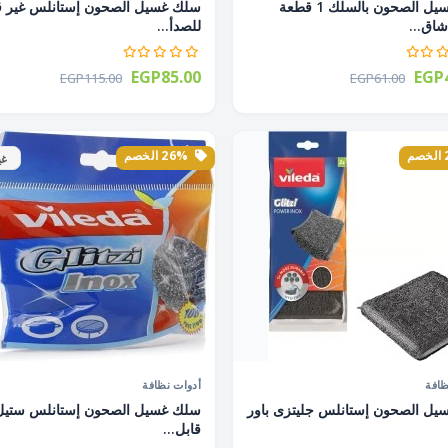
ليف غسيل الصحون بالسلك 1 قطعة
سلك غسيل الصحون إستانلس غير ق
اق...
للصدأ...
EGP85.00
EGP4
EGP115.00
EGP61.00
26% الخصم
غي
ظافة
أدوات نظافة
يل الصحون إستانلس جليتزى باور
سلك غسيل الصحون إستانلس ستيل
قابل...