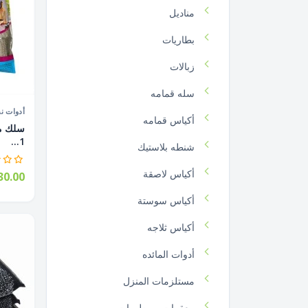
مناديل
بطاريات
زبالات
سله قمامه
أدوات ن
أكياس قمامه
سلك مو
1...
شنطه بلاستيك
أكياس لاصقة
0.00
أكياس سوستة
أكياس ثلاجه
أدوات المائده
مستلزمات المنزل
معقمات و مطهرات