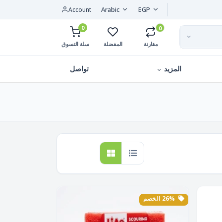
Arabic
EGP
Account
0
0
مقارنة
المفضلة
سلة التسوق
المزيد
تواصل
26% الخصم