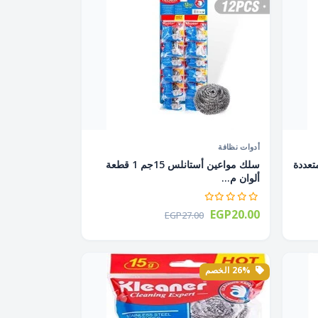
أدوات نظافة
لوان متعددة
سلك مواعين أستانلس 15جم 1 قطعة
ألوان م...
EGP20.00
EGP27.00
26% الخصم