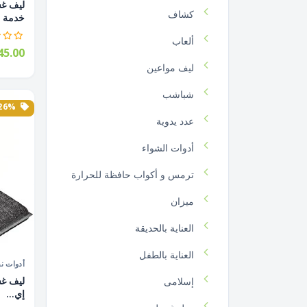
كشاف
خدمة ش
ألعاب
5.00
ليف مواعين
شباشب
26% الخصم
عدد يدوية
أدوات الشواء
ترمس و أكواب حافظة للحرارة
ميزان
العناية بالحديقة
العناية بالطفل
أدوات ن
ليف غس
إسلامى
إي...