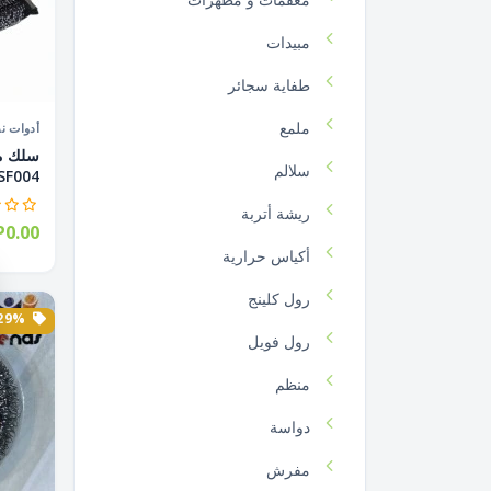
مبيدات
طفاية سجائر
ملمع
أدوات ن
سلالم
F004...
ريشة أتربة
P0.00
أكياس حرارية
رول كلينج
29% الخصم
رول فويل
منظم
دواسة
مفرش