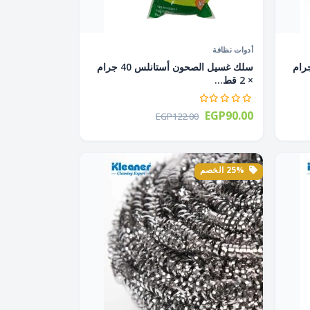
أدوات نظافة
الصحون إستانلس 18 جرام
سلك غسيل الصحون أستانلس 40 جرام
× 2 قط...
EGP90.00
EGP122.00
25% الخصم