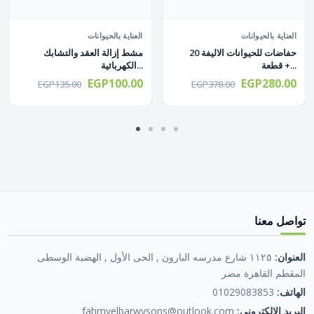
العناية بالحيوانات
العناية بالحيوانات
حفاضات للحيوانات الاليفة 20
مشط إزالة العقد والتشابك
قطعة +...
الكهربائية...
EGP100.00
EGP280.00
EGP135.00
EGP378.00
تواصل معنا
العنوان:
١١٢٥ شارع مدرسه البارون , الحى الأول , الهضبة الوسطى
المقطم القاهرة مصر
الهاتف:
01029083853
البريد الإلكتروني:
fahmyelbarwysons@outlook.com