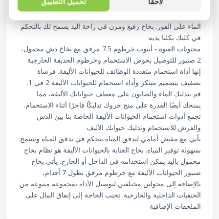
لاحقاً
تحميل التطبيق
معظم أيدي المالكين لتناسب يدك أثناء الاستخدام. يقلل من إهدار
المزيد من الماء والوقت لأن زر التبديل بيد واحدة لإيقاف تشغيل
الماء على الفور. بخاخ رفيع ومرن في راحة اليد يسمح لك بالتحكم
في كلبك بكلتا يديه
محتويات العبوة - أنبوب خرطوم 7.5 مرفق مع بخاخ دش محمول،
2 صنبور للتوصيل بحوض الاستحمام وخرطوم الحديقة الخارجية
إنها أداة استحمام متعددة الوظائف للحيوانات الأليفة. فرشاة
تصفيف بتصميم مبتكر وأداة استحمام للحيوانات الأليفة 2 في 1.
قم بتدليك الماء والصابون على معطف حيواناتك الأليفة، مما
يمنحك أيضًا القدرة على منح جروك تدليكًا فاخرًا أثناء الاستحمام.
تجمع أدوات استحمام الحيوانات الأليفة الخاصة بنا بين الدش
والفرش للاستحمام وتدليك حيوانك الأليف
يأتي مع مقبض أمامي لتدفق المياه يتحكم في تدفق المياه ويسمح
بسهولة توفير المياه. بخاخ العناية بالحيوانات الأليفة هو نظام بخاخ
محمول باليد يمكن استخدامه في الداخل أو الخارج. يأتي بخاخ
صنبور الحيوانات الأليفة مع خرطوم مرفق بطول 7 أقدام،
بالإضافة إلى محولين مختلفين لتوصيل الأداة بمجموعة متنوعة من
الحنفيات الداخلية والخارجية. تجنب الحاجة إلى إنفاق المال على
الملحقات الإضافية