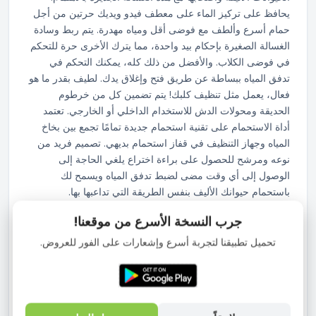
يحافظ على تركيز الماء على معطف فيدو ويديك حرتين من أجل
حمام أسرع وألطف مع فوضى أقل ومياه مهدرة. يتم ربط وسادة
الغسالة الصغيرة بإحكام بيد واحدة، مما يترك الأخرى حرة للتحكم
في فوضى الكلاب. والأفضل من ذلك كله، يمكنك التحكم في
تدفق المياه ببساطة عن طريق فتح وإغلاق يدك. لطيف بقدر ما هو
فعال، يعمل مثل تنظيف كلبك! يتم تضمين كل من خرطوم
الحديقة ومحولات الدش للاستخدام الداخلي أو الخارجي. تعتمد
أداة الاستحمام على تقنية استحمام جديدة تمامًا تجمع بين بخاخ
المياه وجهاز التنظيف في قفاز استحمام بديهي. تصميم فريد من
نوعه ومرشح للحصول على براءة اختراع يلغي الحاجة إلى
الوصول إلى أي وقت مضى لضبط تدفق المياه ويسمح لك
باستحمام حيوانك الأليف بنفس الطريقة التي تداعبها بها.
جرب النسخة الأسرع من موقعنا!
الماء المتدفق مباشرة إلى جلد الحيوانات الأليفة، والتدليك في
نفس الوقت يمكن أن يكون أسهل في تنظيف خبث الحمام،
تحميل تطبيقنا لتجربة أسرع وإشعارات على الفور للعروض.
ويمكن أن يقلل من حدوث أمراض جلد الحيوانات الأليفة. يمكن
لضغط الماء المثالي والفرشاة الناعمة تخفيف إجهاد الحيوانات
الأليفة القلقة دون القلق
تم تصميم سوار الساعة لتثبيت الأداة بأمان في مكانها وتناسب