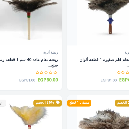
بة
ريشة أتربة
ريشة نعام قلم صغيرة 1 قطعة ألوان
ريشة نعام عادة 40 سم 1 قط
.
صنع...
EGP60.00
EGP6
EGP81.00
EGP81.00
متبقى 1 قطع
26% الخصم
غي