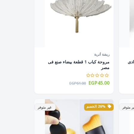
ريشة أتربة
عة رمادى
مروحة كباب 1 قطعة بيضاء صنع فى
مصر
EGP45.00
EGP61.00
26% الخصم
ر متوفر
غير متوفر