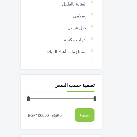
العناية بالطفل
إسلامى
حبل غسيل
أدوات مكتبية
مستلزمات أعياد الميلاد
بالتة
نفنالين
تصفية حسب السعر
11
مستلزمات الموقد و الأشعال
فرشة بلاستيك
-
تصفية
EGP
100000
EGP
0
تيست1
مساحة أرضية