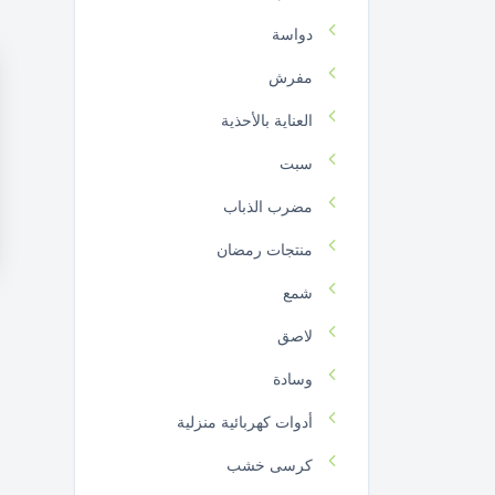
دواسة
مفرش
العناية بالأحذية
سبت
مضرب الذباب
منتجات رمضان
شمع
لاصق
وسادة
أدوات كهربائية منزلية
كرسى خشب