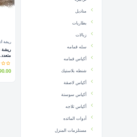
مناديل
بطاريات
زبالات
ريشة أتر
سله قمامه
متعدد..
أكياس قمامه
شنطه بلاستيك
0.00
أكياس لاصقة
أكياس سوستة
أكياس ثلاجه
أدوات المائده
مستلزمات المنزل