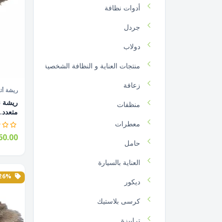
أدوات نظافة
جردل
دولاب
منتجات العناية و النظافة الشخصية
زعافة
ريشة أتر
منظفات
متعدد..
معطرات
0.00
حامل
العناية بالسيارة
26% الخصم
ديكور
كرسى بلاستيك
ترابيزة