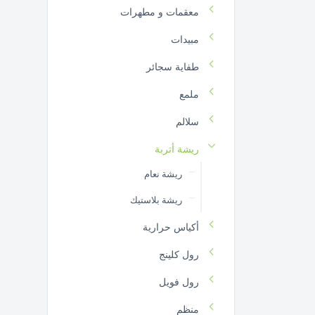
معقمات و مطهرات
مبيدات
طفاية سجائر
ملمع
سلالم
ريشة أتربة
ريشة نعام
ريشة بلاستيك
أكياس حرارية
رول كلينج
رول فويل
منظم