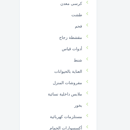
كرسى معدن
طشت
فحم
مقشطة زجاج
أدوات قياس
شنط
العناية بالحيوانات
مفروشات المنزل
ملابس داخلية نسائية
بخور
مستلزمات كهربائية
أكسسوارات الحمام