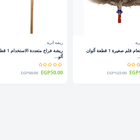
بة
ريشة أتربة
ريشة نعام قلم صغيرة 1 قطعة ألوان
ريشة فراخ متعددة الا
.
ألو...
EGP50.00
EGP9
EGP68.00
EGP122.00