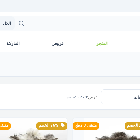
الكل
المتجر
عروض
الماركة
عرض:
1 - 32 عناصر
متبقى 3 قطع
26% الخصم
متبقى 3 ق