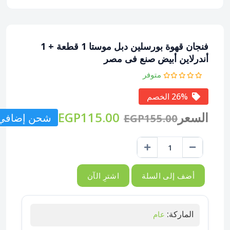
فنجان قهوة بورسلين دبل موستا 1 قطعة + 1
أندرلاين أبيض صنع فى مصر
متوفر
26% الخصم
السعر
EGP115.00
شحن إضافي: P155.00
EGP155.00
أضف إلى السلة
اشترِ الآن
الماركة:
عام