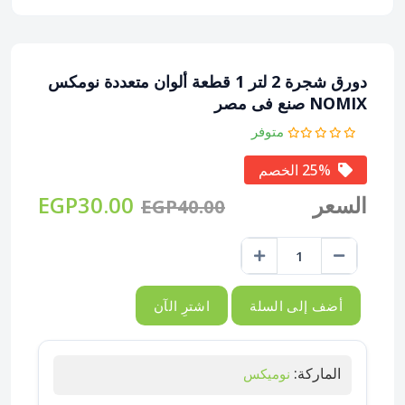
دورق شجرة 2 لتر 1 قطعة ألوان متعددة نومكس
NOMIX صنع فى مصر
متوفر
25% الخصم
السعر
EGP30.00
EGP40.00
أضف إلى السلة
اشترِ الآن
الماركة:
نوميكس