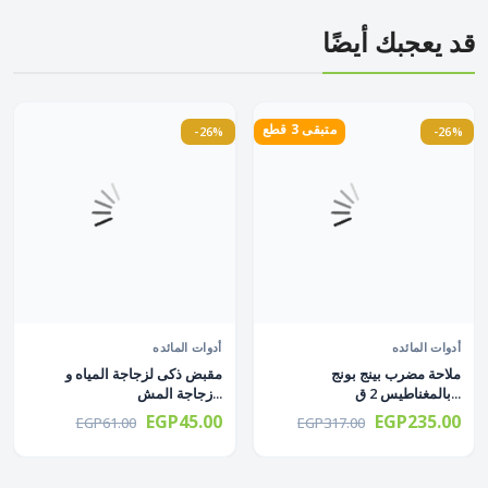
قد يعجبك أيضًا
متبقى 3 قطع
-26%
-26%
أدوات المائده
أدوات المائده
ملاحة مضرب بينج بونج
مقبض ذكى لزجاجة المياه و
بالمغناطيس 2 ق...
زجاجة المش...
EGP45.00
EGP235.00
EGP61.00
EGP317.00