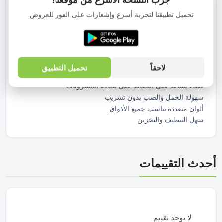
مصنوع من خامات عملية وخفيفة ويتميز بسهولة الاستخدام مما
تحميل تطبيقنا لتجربة أسرع وإشعارات على الفور للعروض.
يجعله مثاليًا للاستخدام اليومي في المنزل أو أثناء العزومات.
المميزات :
سعة 2 لتر مناسبة للعائلة والتجمعات
تصميم شجرة عصري وأنيق يضيف لمسة مميزة للسفرة
خامة عملية وخفيفة الوزن لسهولة الاستخدام
لاحقاً
تحميل التطبيق
مناسب للمياه والعصائر والمشروبات الباردة
غطاء يساعد على الحفاظ على نظافة المشروبات
سهولة الحمل والصب بدون تسريب
ألوان متعددة تناسب جميع الأذواق
سهل التنظيف والتخزين
أحدث التقييمات
لا يوجد تقييم