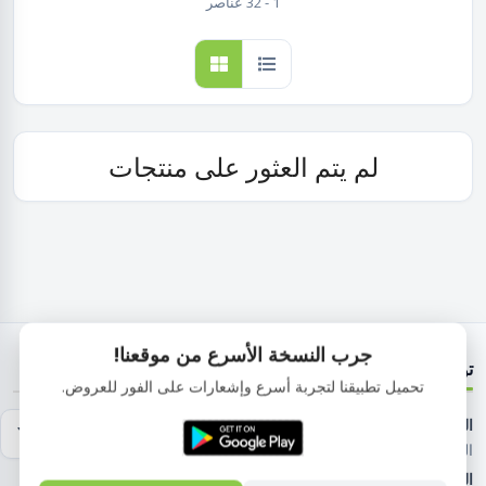
1 - 32 عناصر
لم يتم العثور على منتجات
جرب النسخة الأسرع من موقعنا!
تواصل معنا
تحميل تطبيقنا لتجربة أسرع وإشعارات على الفور للعروض.
العنوان:
١١٢٥ شارع مدرسه البارون , الحى الأول , الهضبة الوسطى
المقطم القاهرة مصر
الهاتف:
01029083853