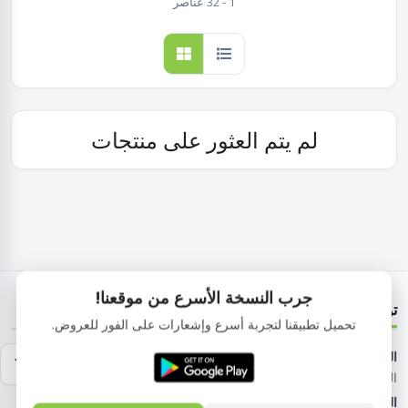
1 - 32 عناصر
لم يتم العثور على منتجات
جرب النسخة الأسرع من موقعنا!
تواصل معنا
تحميل تطبيقنا لتجربة أسرع وإشعارات على الفور للعروض.
العنوان:
١١٢٥ شارع مدرسه البارون , الحى الأول , الهضبة الوسطى
المقطم القاهرة مصر
الهاتف:
01029083853