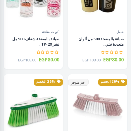
حامل
أدوات نظافة
صبانة بالمضخة 500 مل ألوان
صبانة بالمضخة شفاف 500 مل
متعددة تيتي...
تيتيز TP-20...
EGP80.00
EGP80.00
EGP108.00
EGP108.00
26% الخصم
26% الخصم
غير متوفر