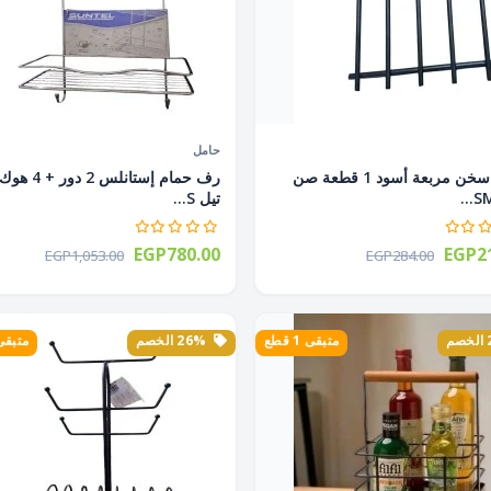
حامل
قاعدة سخن مربعة أسود 1 قطعة صن
رف حمام إستانلس 2
تيل S...
EGP780.00
EGP21
EGP1,053.00
EGP284.00
متبقى 1 قطع
26% الخصم
متبقى 3 ق