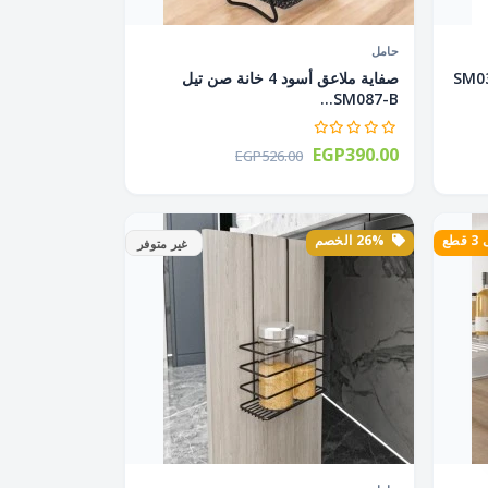
حامل
 6 هوك صن تيل SM034-
صفاية ملاعق أسود 4 خانة صن تيل
SM087-B...
EGP390.00
EGP526.00
طع
26% الخصم
غير متوفر