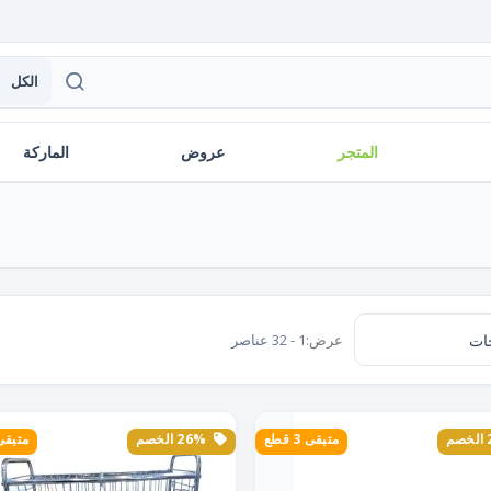
الكل
المتجر
عروض
الماركة
عرض:
1 - 32 عناصر
متبقى 3 قطع
26% الخصم
متبقى 2 ق