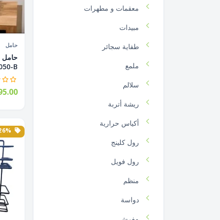
معقمات و مطهرات
مبيدات
حامل
طفاية سجائر
ملمع
0-B...
سلالم
5.00
ريشة أتربة
أكياس حرارية
26% الخصم
رول كلينج
رول فويل
منظم
دواسة
مفرش