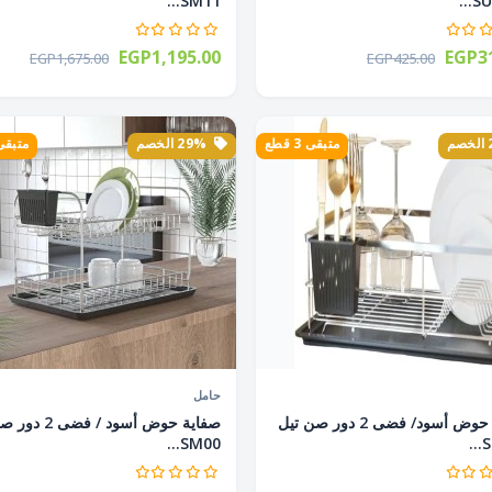
SM11...
SUN
EGP1,195.00
EGP31
EGP1,675.00
EGP425.00
متبقى 3 قطع
29% الخصم
متبقى 1 ق
حامل
صفاية حوض أسود/ فضى 2 دور صن تيل
صفاية حوض أسود / ف
SM00...
S