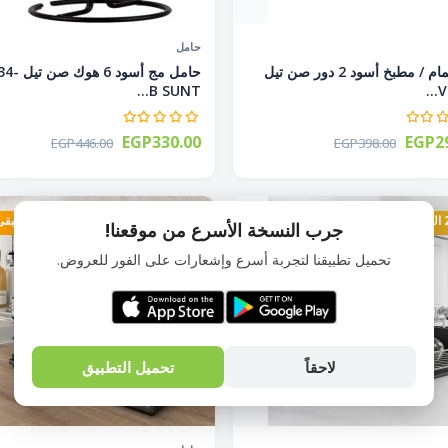
حامل
رف حمام / مطبخ أسود 2 دور صن تيل
حامل مج أسود
B SUNT...
V
EGP330.00
EGP29
EGP446.00
EGP398.00
متبقى 3 قطع
29% الخصم
متبقى 3 ق
جرب النسخة الأسرع من موقعنا!
تحميل تطبيقنا لتجربة أسرع وإشعارات على الفور للعروض.
لاحقاً
تحميل التطبيق