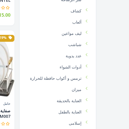
TEL...
كشاف
5.00
ألعاب
ليف مواعين
29% الخصم
شباشب
عدد يدوية
أدوات الشواء
ترمس و أكواب حافظة للحرارة
ميزان
العناية بالحديقة
حامل
العناية بالطفل
M007...
إسلامى