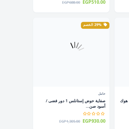
EGP510.00
EGP688.00
29% الخصم
حامل
رف حمام إستانلس + 2 فواطة + 2 هوك
صفاية حوض إستانلس 1 دور فضى /
أسود صن...
EGP930.00
EGP1,305.00