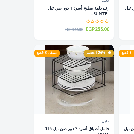
حامل
2 دور صن تيل
رف دلفة مطبخ أسود 1 دور صن تيل
SUNTEL...
EGP255.00
EGP344.00
طع
26% الخصم
متبقى 3 قطع
حامل
ضى 2 دور صن تيل
حامل أطباق أسود 3 دور صن تيل 015