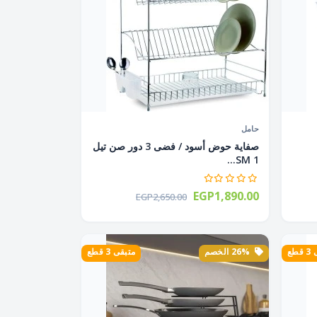
حامل
صفاية حوض أسود / فضى 3 دور صن تيل
SM 1...
EGP1,890.00
EGP2,650.00
طع
26% الخصم
متبقى 3 قطع