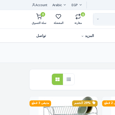
Arabic
EGP
Account
0
0
مقارنة
المفضلة
سلة التسوق
المزيد
تواصل
طع
29% الخصم
متبقى 3 قطع