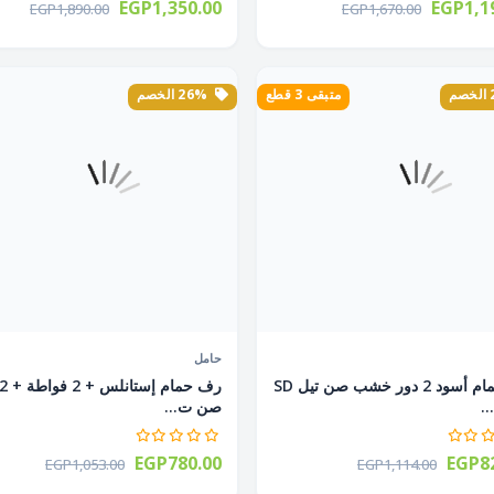
EGP1,350.00
EGP1,1
EGP1,890.00
EGP1,670.00
متبقى 3 قطع
26% الخصم
حامل
رف حمام أسود 2 دور خشب صن تيل SD
صن ت...
EGP780.00
EGP82
EGP1,053.00
EGP1,114.00