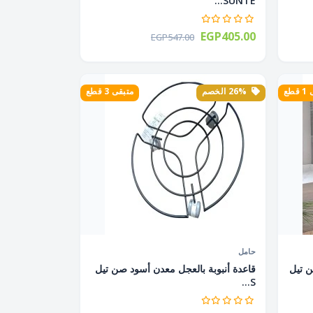
SUNTE...
EGP405.00
EGP547.00
طع
26% الخصم
متبقى 3 قطع
حامل
ضى 2 دور صن تيل
قاعدة أنبوبة بالعجل معدن أسود صن تيل
S...