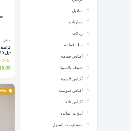
مناديل
بطاريات
زبالات
حامل
سله قمامه
تيل SM0...
أكياس قمامه
شنطه بلاستيك
0.00
أكياس لاصقة
أكياس سوستة
26% الخصم
أكياس ثلاجه
أدوات المائده
مستلزمات المنزل