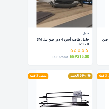
حامل
 دور + 4 هوك صن
حامل طاصة أسود 4 دور صن تيل SM
023 - B...
EGP315.00
EGP425.00
طع
26% الخصم
متبقى 3 قطع