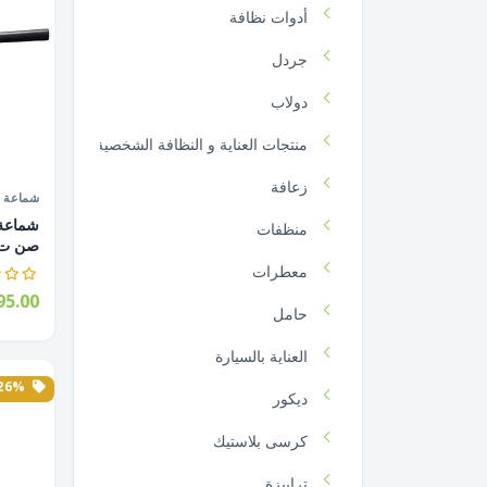
أدوات نظافة
جردل
دولاب
منتجات العناية و النظافة الشخصية
زعافة
شماعة
منظفات
صن ت.
معطرات
5.00
حامل
العناية بالسيارة
26% الخصم
ديكور
كرسى بلاستيك
ترابيزة