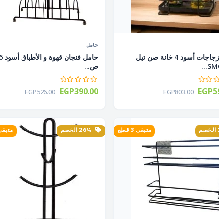
حامل
حامل زجاجات أسود 4 خانة صن تيل
SM05
ص...
EGP390.00
EGP59
EGP526.00
EGP803.00
متبقى 3 قطع
26% الخصم
متبقى 3 ق