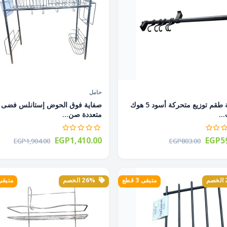
حامل
شماعة طقم توزيع متحركة أسود 5 هوك
صفاية فوق الحوض إستانلس فضى
..
متعددة صن...
EGP1,410.00
EGP59
EGP1,904.00
EGP803.00
متبقى 3 قطع
26% الخصم
متبقى 3 ق