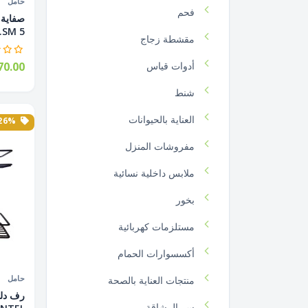
حامل
فحم
SM 5...
مقشطة زجاج
أدوات قياس
70.00
شنط
العناية بالحيوانات
26% الخصم
مفروشات المنزل
ملابس داخلية نسائية
بخور
مستلزمات كهربائية
أكسسوارات الحمام
حامل
منتجات العناية بالصحة
سر الرشاقة