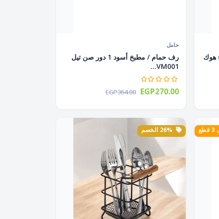
حامل
حامل فنجان قهوة و الأطباق أسود 6 هوك
رف حمام / مطبخ أسود 1 دور صن تيل
VM001...
EGP270.00
EGP364.00
طع
26% الخصم