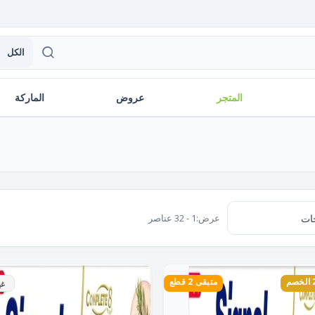
الكل
المتجر
عروض
الماركة
عرض:
1 - 32 عناصر
متبقى 2 قطع
غي