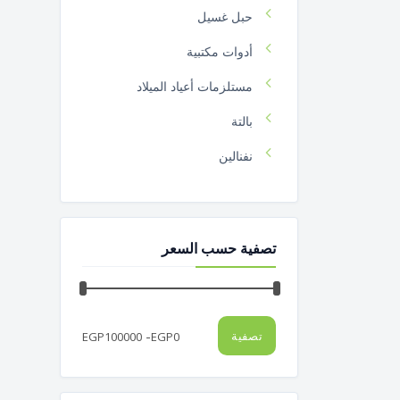
حبل غسيل
أدوات مكتبية
مستلزمات أعياد الميلاد
بالتة
نفنالين
11
مستلزمات الموقد و الأشعال
تصفية حسب السعر
فرشة بلاستيك
تيست1
مساحة أرضية
-
تصفية
EGP
100000
EGP
0
منشر غسيل
مساحة زجاج