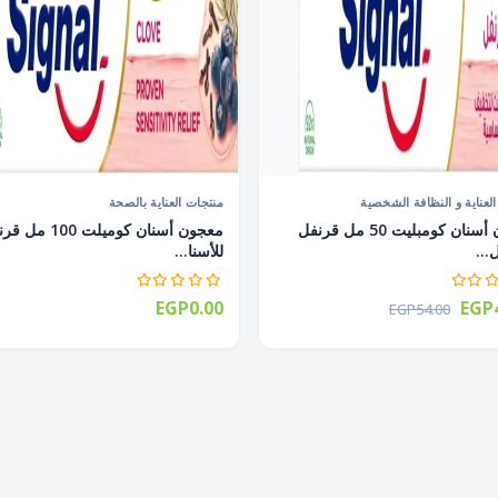
لعناية و النظافة الشخصية
منتجات العناية بالصحة
معجون أسنان كومبليت 50 مل قرنفل
معجون أسنان كوميلت 100
...
للأسنا...
EGP0.00
EGP4
EGP54.00