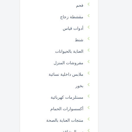
فحم
مقشطة زجاج
أدوات قياس
شنط
العناية بالحيوانات
مفروشات المنزل
ملابس داخلية نسائية
بخور
مستلزمات كهربائية
أكسسوارات الحمام
منتجات العناية بالصحة
سر الرشاقة