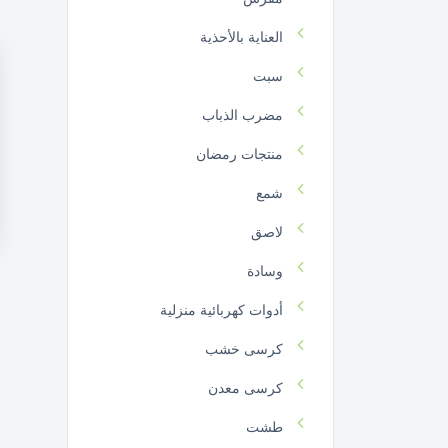
العناية بالأحذية
سبت
مضرب الذباب
منتجات رمضان
شمع
لاصق
وسادة
أدوات كهربائية منزلية
كرسى خشب
كرسى معدن
طشت