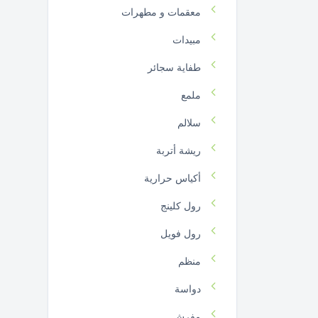
معقمات و مطهرات
مبيدات
طفاية سجائر
ملمع
سلالم
ريشة أتربة
أكياس حرارية
رول كلينج
رول فويل
منظم
دواسة
مفرش