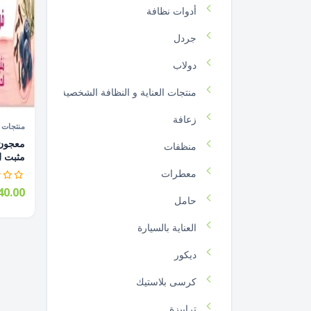
أدوات نظافة
جردل
دولاب
منتجات العناية و النظافة الشخصية
زعافة
منتجات ا
منظفات
مثبت ل
معطرات
0.00
حامل
العناية بالسيارة
ديكور
كرسى بلاستيك
ترابيزة